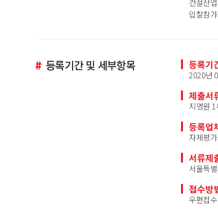
건설산업기
입찰참가
#
등록기간 및 세부항목
등록기
2020년 
제출서
지명원 1
등록업
자체평가
서류제
서울특별시
접수방
우편접수