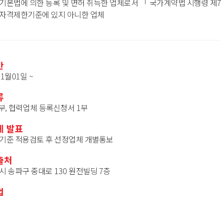
본법에 의한 등록 및 면허 취득한 업체로서 「 국가계약법 시행령 제7
자격제한기준에 있지 아니한 업체
간
01월01일 ~
류
부, 협력업체 등록신청서 1부
체 발표
기준 적용검토 후 선정업체 개별통보
출처
 송파구 중대로 130 원전빌딩 7층
법